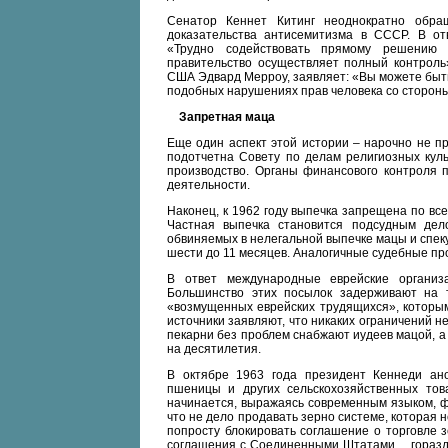
Сенатор Кеннет Китинг неоднократно обра
доказательства антисемитизма в СССР. В от
«Трудно содействовать прямому решению 
правительство осуществляет полный контроль»
США Эдвард Мерроу, заявляет: «Вы можете быт
подобных нарушениях прав человека со стороны
Запретная маца
Еще один аспект этой истории – нарочно не 
подотчетна Совету по делам религиозных куль
производство. Органы финансового контроля 
деятельности.
Наконец, к 1962 году выпечка запрещена по все
Частная выпечка становится подсудным дел
обвиняемых в нелегальной выпечке мацы и спеку
шести до 11 месяцев. Аналогичные судебные про
В ответ международные еврейские органи
Большинство этих посылок задерживают на т
«возмущенных еврейских трудящихся», которым
источники заявляют, что никаких ограничений н
пекарни без проблем снабжают иудеев мацой, а
на десятилетия.
В октябре 1963 года президент Кеннеди ан
пшеницы и других сельскохозяйственных т
начинается, выражаясь современным языком, ф
что не дело продавать зерно системе, которая 
попросту блокировать соглашение о торговле 
соглашения с Соединенными Штатами… гораздо