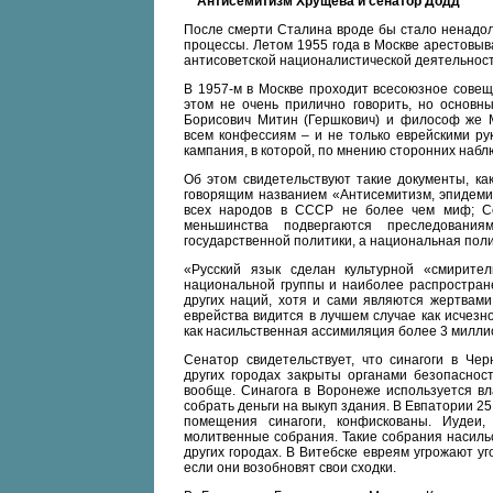
Антисемитизм Хрущева и сенатор Додд
После смерти Сталина вроде бы стало ненадол
процессы. Летом 1955 года в Москве арестовыв
антисоветской националистической деятельност
В 1957-м в Москве проходит всесоюзное совещ
этом не очень прилично говорить, но основн
Борисович Митин (Гершкович) и философ же 
всем конфессиям – и не только еврейскими ру
кампания, в которой, по мнению сторонних набл
Об этом свидетельствуют такие документы, ка
говорящим названием «Антисемитизм, эпидемия
всех народов в СССР не более чем миф; Со
меньшинства подвергаются преследовани
государственной политики, а национальная пол
«Русский язык сделан культурной «смирите
национальной группы и наиболее распростране
других наций, хотя и сами являются жертвами
еврейства видится в лучшем случае как исчезн
как насильственная ассимиляция более 3 милли
Сенатор свидетельствует, что синагоги в Чер
других городах закрыты органами безопасност
вообще. Синагога в Воронеже используется вл
собрать деньги на выкуп здания. В Евпатории 
помещения синагоги, конфискованы. Иудеи,
молитвенные собрания. Такие собрания насильс
других городах. В Витебске евреям угрожают у
если они возобновят свои сходки.