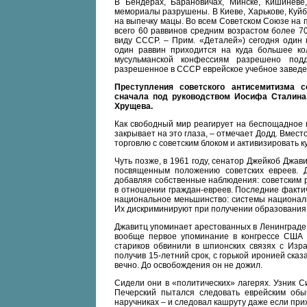
В Бендерах, Барановичах, Минске, Кишиневе
мемориалы разрушены. В Киеве, Харькове, Куйб
на выпечку мацы. Во всем Советском Союзе на
всего 60 раввинов средним возрастом более 70 
виду СССР. – Прим. «Деталей») сегодня один
один раввин приходится на куда большее ко
мусульманской конфессиям разрешено под
разрешенное в СССР еврейское учебное заведен
Преступления советского антисемитизма 
сначала под руководством Иосифа Сталина,
Хрущева.
Как свободный мир реагирует на беспощадное 
закрывает на это глаза, – отмечает Додд. Вмес
торговлю с советским блоком и активизировать 
Чуть позже, в 1961 году, сенатор Джейкоб Джав
посвященным положению советских евреев. 
добавляя собственные наблюдения: советским 
в отношении граждан-евреев. Последние фактич
национальное меньшинство: системы национальн
Их дискриминируют при получении образования, 
Джавитц упоминает арестованных в Ленинграде 
вообще первое упоминание в конгрессе США к
стариков обвинили в шпионских связях с Изра
получив 15-летний срок, с горькой иронией сказа
вечно. До освобождения он не дожил.
Сидели они в «политических» лагерях. Узник С
Печерский пытался следовать еврейским обы
наручниках – и следовал кашруту даже если при