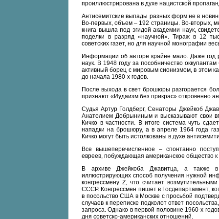
проиллюстрирована в духе нацистской пропаганд
Антисемитские выпады разных форм не в новинк
Во-первых, объем – 192 страницы. Во-вторых, мн
книга вышла под эгидой академии наук, свидет
поделки в разряд «научной». Тираж в 12 тыс
советских газет, но для научной монографии ве
Информации об авторе крайне мало. Даже год 
наук. В 1948 году за пособничество оккупантам
активный борец с мировым сионизмом, в этом к
до начала 1980-х годов.
После выхода в свет брошюры разгорается бол
признают «Иудаизм без прикрас» откровенно ан
Судья Артур Голдберг, Сенаторы Джейкоб Джав
Анатолием Добрыниным и высказывают свои в
Кичко в частности. В итоге система чуть сда
нападки на брошюру, а в апреле 1964 года га
Кичко могут быть истолкованы в духе антисемит
Все вышеперечисленное – спонтанно посту
евреев, побуждающая американское общество к 
В архиве Джейкоба Джавитца, а также в
иллюстрирующих способ получения нужной инф
конгрессмену Z, что считает возмутительным
СССР. Конгрессмен пишет в Госдепартамент, к
в посольство США в Москве с просьбой подтве
случаев к переписке подколот ответ посольств
запроса. Однако в первой половине 1960-х годо
дня советско-американских отношений.