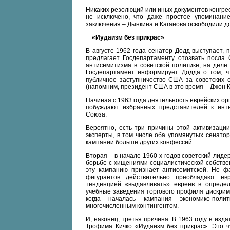
Никаких резолюций или иных документов конгрес
не исключено, что даже простое упоминани
заключения – Дынкина и Каганова освободили д
«Иудаизм без прикрас»
В августе 1962 года сенатор Додд выступает,
предлагает Госдепартаменту отозвать посла
антисемитизма в советской политике, на деле
Госдепартамент информирует Додда о том, ч
публичное заступничество США за советских 
(напомним, президент США в это время – Джон 
Начиная с 1963 года деятельность еврейских ор
побуждают избранных представителей к инте
Союза.
Вероятно, есть три причины этой активизации
эксперты, в том числе оба упомянутых сенато
кампании больше других конфессий.
Вторая – в начале 1960-х годов советский лид
борьбе с хищениями социалистической собстве
эту кампанию признает антисемитской. Не фа
фигурантов действительно преобладают ев
тенденцией «выдавливать» евреев в опреде
учебные заведения торгового профиля дискрим
когда началась кампания экономико-поли
многочисленным контингентом.
И, наконец, третья причина. В 1963 году в из
Трофима Кичко «Иудаизм без прикрас». Это 