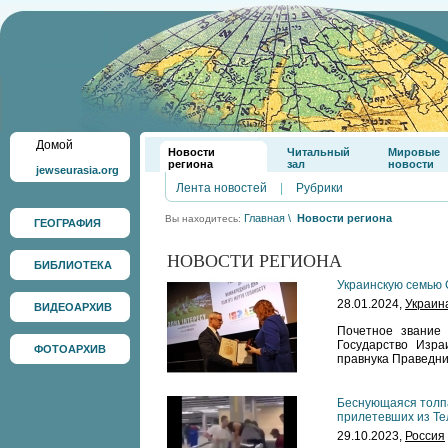
Домой
Новости
Читальный
Мировые
региона
зал
новости
jewseurasia.org
Лента новостей
|
Рубрики
Главная
\
Новости региона
Вы находитесь:
ГЕОГРАФИЯ
НОВОСТИ РЕГИОНА
БИБЛИОТЕКА
Украинскую семью 
28.01.2024,
Украин
ВИДЕОАРХИВ
Почетное звание
Государство Изра
ФОТОАРХИВ
правнука Праведни
Беснующаяся толпа
прилетевших из Те
29.10.2023,
Россия