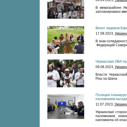
04.09.2023,
Украин
В микрорайоне Ум
запланировано вве
Визит лидеров Евр
17.08.2023,
Украин
В знак солидарнос
Федераций Северно
Черкасская ОВА пр
09.08.2023,
Украин
Власти Черкасской
Рош ха-Шана.
Полиция планируе
паломников-хасидо
11.07.2023,
Украин
Украинская сторо
паломников, невз
напомнила об опас