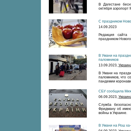
В Дагестане бесн
октября аэропорт 
С праздником Ново
14.09.2023
Редакция сайта 
праздником Нового
В Умани на праздн
паломников
13.09.2023,
Украин
В Умани на празд
паломников, что с
пандемии коронави
СБУ сообщила Мих
06.09.2023,
Украин
Служба безопасн
Фридману об имею
войны в Украине.
В Умани на Рош ха