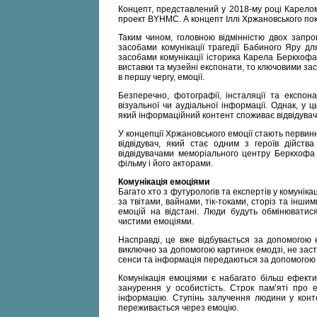
Концепт, представлений у 2018-му році Карелом
проект BYHMC. А концепт Іллі Хржановського пока
Таким чином, головною відмінністю двох запро
засобами комунікації трагедії Бабиного Яру дл
засобами комунікації історика Карела Беркхофа є
виставки та музейні експонати, то ключовими зас
в першу чергу, емоції.
Безперечно, фотографії, інсталяції та експон
візуальної чи аудіальної інформації. Однак, у 
який інформаційний контент споживає відвідувач. 
У концепції Хржановського емоції стають первинни
відвідувач, який стає одним з героїв дійств
відвідувачами меморіального центру Беркхофа
фільму і його акторами.
Комунікація емоціями
Багато хто з футурологів та експертів у комунік
за твітами, вайнами, тік-токами, сторіз та інш
емоцій на відстані. Люди будуть обмінюватис
чистими емоціями.
Насправді, це вже відбувається за допомогою е
виключно за допомогою картинок емодзі, не засто
сенси та інформація передаються за допомогою н
Комунікація емоціями є набагато більш ефекти
занурення у особистість. Строк пам’яті про 
інформацію. Ступінь залучення людини у конт
переживається через емоцію.