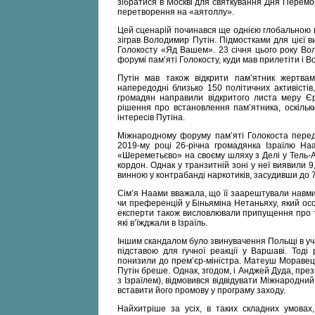
зібратися в Москві для святкування Дня Перемог
перетворення на «аятоллу».
Цей сценарій починався ще однією глобальною вис
зіграв Володимир Путін. Підмостками для цієї 
Голокосту «Яд Вашем». 23 січня цього року В
форумі пам’яті Голокосту, куди мав прилетіти і
Путін мав також відкрити пам’ятник жертвам
напередодні близько 150 політичних активістів
громадян направили відкритого листа меру Є
рішення про встановлення пам’ятника, оскільк
інтересів Путіна.
Міжнародному форуму пам’яті Голокоста переду
2019-му році 26-річна громадянка Ізраїлю На
«Шереметьєво» на своєму шляху з Делі у Тель-А
кордон. Однак у транзитній зоні у неї виявили 9
винною у контрабанді наркотиків, засудивши до 7,
Сім’я Наами вважала, що її заарештували навми
чи преференцій у Біньяміна Нетаньяху, який осо
експерти також висловлювали припущення про те
які в’їжджали в Ізраїль.
Іншим скандалом було звинувачення Польщі в уча
підставою для гучної реакції у Варшаві. Тоді 
понизили до прем’єр-міністра. Матеуш Моравець
Путін бреше. Однак, згодом, і Анджей Дуда, през
з Ізраїлем), відмовився відвідувати Міжнародни
вставити його промову у програму заходу.
Найхитріше за усіх, в таких складних умовах