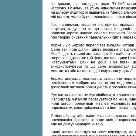
Не дивина, що наглядова рада BYHMC могла
частково. Оскільки, за усіма кількісними показ
на цільову аудиторію відвідувачів Меморіального
мій погляд, могло бути недооцінене – якою ціною
Так, наприклад, видання «Історична правда»
зокрема, згадує про те, що автори концепції н
написав короткі новели «Аналіз творчості Герб
про теорію існування паралельних світів, через 
Хорхе Луїс Борхес переплітає вигадані історії
Саме так іноді діяли і діють російські спецслу
Україні діють таємні американські біо-лаборатор
вчергове підкреслює той факт, що принципи і зак
інструментами. Вони не добрі і не погані д
використовуються та що саме вимагається ві
мистецтва або конкретні дії і вірування у щось?
Борхес допускає можливість створення перети
нескінченним лабіринтом, що стало моделлю дл
дозволяли читачеві брати участь у розробці сюж
Рух читача книгою не був лінійним; він залежав 
Наприклад, читач міг пересуватися по книзі, кину
іноді автор пропонував читачеві можливість 
персонажем, спостерігаючи світ з його точки зору
У кінці абзацу або глави читачеві надавався пе
послідовність і, отже, інтерпретація, створювала
але не диктує маршрут читачу.
Ігрові книжки передували квест-відеоіграм, я