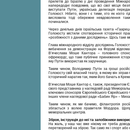
прилетів до Ізраїлю у дні проведення Міжнар
напередодні повідомив, що всі свої місця бе
виступати Путін, українська делегація перед
Голокост. Нібито, вони і є тими, хто як ніхто 
висловила тоді обережне невдоволення та
починалися.
Через декілька днів ізраїльська газета «Гаар
Голокосту містили спотворення історичної пр
«розбіжності з даними досліджень». Щось таке ми
Глава міжнародного відділу досліджень Голокос
вибачення за демонстрацію на Форумі відеомате
В’ячеслава Моше Кантора – головного спонс
офрекордс, що таке публічне приниження істори
яку Путін використав як заручницю.
Таким чином, Володимир Путін за гроші росій
Голокосту свій власний театр, в якому він зігр
історичний наратив так, яким його бачать в Кремл
В’ячеслав Моше Кантор є, також, президентом Єв
свого представника у наглядовій раді Меморіаль
ключових спонсорів Європейського Єврейського Ф
інших члени наглядової ради «Бабин Яр» – Миха
Таким чином, як ми бачимо, філантропія росій
збігається з волею правителя Мордора. Щопр
меморіальних центрів.
Зброя, інструкція до неї та запобіжники викори
На жаль, у наш час вже нікому не треба довод
перетворений на зброю. Так само як і спорт або к