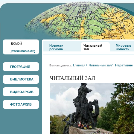
Домой
Новости
Читальный
Мировые
региона
зал
новости
jewseurasia.org
Главная
\
Читальный зал
\
Наративне 
Вы находитесь:
ГЕОГРАФИЯ
ЧИТАЛЬНЫЙ ЗАЛ
БИБЛИОТЕКА
ВИДЕОАРХИВ
ФОТОАРХИВ