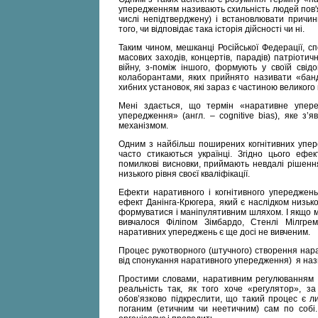
упередженням називають схильність людей пов'я
числі непідтверджену) і встановлювати причинн
того, чи відповідає така історія дійсності чи ні.
Таким чином, мешканці Російської Федерації, спо
масових заходів, концертів, парадів) патріотич
війну, з-поміж іншого, формують у своїй свід
колаборантами, яких прийнято називати «банд
хибних установок, які зараз є частиною великого 
Мені здається, що термін «наративне упере
упередження» (англ. – cognitive bias), яке з’
механізмом.
Одним з найбільш поширених когнітивних упере
часто стикаються українці. Згідно цього ефек
помилкові висновки, приймають невдалі рішення
низького рівня своєї кваліфікації.
Ефекти наративного і когнітивного упереджен
ефект Данінга-Крюгера, який є наслідком низько
формуватися і маніпулятивним шляхом. І якщо 
вивчалося Філіпом Зімбардо, Стенлі Мілгр
наративних упереджень є ще досі не вивченим.
Процес рукотворного (штучного) створення нар
від спонукання наративного упередження) я на
Простими словами, наративним регулюванням 
реальність так, як того хоче «регулятор», з
обов’язково підкреслити, що такий процес є 
поганим (етичним чи неетичним) сам по собі.