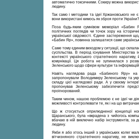
автоматично токсичними. Сокиру можна використ
людину.
Так само і методики та ідеї Хржановського не 
вони використані кимось як зброя проти України?
Поза будь-яким сумнівом меморіал «Бабин Яр
політичних поглядів чи точок зору на історичн
української свідомості. Єдине застереження що
«Бабин Яр», повинна залишатися саме українськ
Саме тому єдиним виходом у ситуації, що склалас
суспільства. В період існування Міністерства
контексті українського стратегічного наративу,
комунікації. Ця робота не зупинилася з розв
Зеленського щодо сфери культури та інформаційн
Навіть наглядова рада «Бабиного Яру» на
запропонували Володимиру Зеленському та украї
складу цієї наглядової ради. А у своєму інте
пропонував Зеленському забезпечити пред
проігнорований.
Таким чином, нашою проблемою є не ідеї чи дія
можливості контролювати те, як і на що витрачают
Що ж стосується оприлюдненої концепції нов
Щаранського, була «вкрадена з чийогось компь
вбачаю в ній виключно набір інструментів, за
людину.
Якби я або хтось інший з українських колег мал
вітчизняного стратегічного наративу, не вик