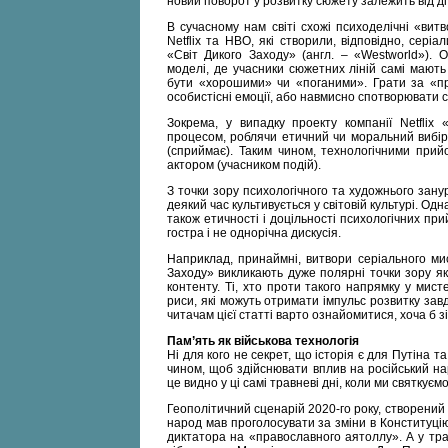
новий поворот у розвитку сюжету залежить від дії
В сучасному нам світі схожі психоделічні «витв
Netflix та HBO, які створили, відповідно, сері
«Світ Дикого Заходу» (англ. – «Westworld»). 
моделі, де учасники сюжетних ліній самі мают
бути «хорошими» чи «поганими». Грати за «про
особистісні емоції, або навмисно спотворювати с
Зокрема, у випадку проекту компанії Netflix 
процесом, роблячи етичний чи моральний вибір з
(сприймає). Таким чином, технологічними при
актором (учасником подій).
З точки зору психологічного та художнього зану
деякий час культивується у світовій культурі. О
також етичності і доцільності психологічних пр
гостра і не однорічна дискусія.
Наприклад, принаймні, витвори серіального ми
Заходу» викликають дуже полярні точки зору як 
контенту. Ті, хто проти такого напрямку у мист
риси, які можуть отримати імпульс розвитку за
читачам цієї статті варто ознайомитися, хоча б
Пам’ять як військова технологія
Ні для кого не секрет, що історія є для Путіна т
чином, щоб здійснювати вплив на російський на
це видно у ці самі травневі дні, коли ми святку
Геополітичний сценарій 2020-го року, створений 
народ мав проголосувати за зміни в Конституцію
диктатора на «православного аятоллу». А у трав