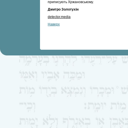
приписують Хржановському.
Дмитро Золотухін
detector.media
Наверх