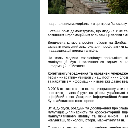
національним меморіальним центром Голокосту
Останні роки демонструють, що людина є не та
зовнішнім інформаційним впливам. Ці впливи зміню
Величезна кількість росіян поїхали на Донбас
вживати неякісний алкоголь для профілактики кор
піддавшись дії легенд та міфів.
На жаль, людина еволюціонує повільніше, ні
маніпуляцій був і залишається одним з клю
інформаційної безпеки.
Когнітивні упередження та наративні упередж
Термін «наратив» увійшов у наш постійний слов
та наративів у інформаційній війні вже давно ве
З 2016-го також часто стали використовувати т
наратив», з легкої руки патріарха української
офіційний текст Доктрини інформаційної безпе
було абсолютно спотворене.
Втім, дискусії, роздуми та дослідження про згад
мультидисциплінарність та крос-секторний пі
маніпулятивному впливу та яким чином її зах
комунікації, психології, історії, маркетингу та ін.
Одним з таких аспектів є розуміння терміну «на