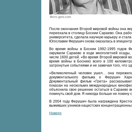
Фото geni.com
После окончания Второй мировой войны она вер
переехала в столицу Боснии Сараево. Она раб
университета, сделала научную карьеру и стала
Югославии Ферушич снова оказалась в эпицентр
Во время войны в Боснии 1992-1995 годов Фер
окружили Сараево в ходе многолетней осады, 
числе 1600 детей. «Во время Второй мировой во
время войны в Боснии) всего в 100 километ
затронутые событиями и не замечая того, что зд
«Великолепный человек ушел… она пережила
документального фильма о Ферушич Хари
Документальный фильм «Грета» рассказыва
показан на нескольких международных кинофес
объяснила свое решение остаться в Сараево в
покинуть свой дом. Я никогда больше не покину 
В 2004 году Ферушич была награждена Крестом
выживших узников нацистских концентрационных
Наверх