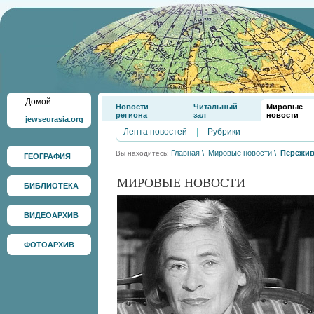
Домой
Новости
Читальный
Мировые
региона
зал
новости
jewseurasia.org
Лента новостей
|
Рубрики
Главная
\
Мировые новости
\
Пережив
Вы находитесь:
ГЕОГРАФИЯ
МИРОВЫЕ НОВОСТИ
БИБЛИОТЕКА
ВИДЕОАРХИВ
ФОТОАРХИВ