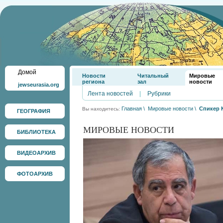
Домой
Новости
Читальный
Мировые
региона
зал
новости
jewseurasia.org
Лента новостей
|
Рубрики
Главная
\
Мировые новости
\
Спикер 
Вы находитесь:
ГЕОГРАФИЯ
МИРОВЫЕ НОВОСТИ
БИБЛИОТЕКА
ВИДЕОАРХИВ
ФОТОАРХИВ