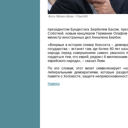
Фото Miriam Alster / Flash90
президентом Бундестага Бербелем Басом, през
Соботкой, новым канцлером Германии Олафом 
министр иностранных дел Анналена Бербок.
«Впервые в истории спикер Кнессета – демокр
государства – встанет там, где более 80 лет н
народа перед совершением самого ужасного пр
гордиться тем, что еврей, рядом с 6 миллионами
еврейского народа», – сказал Леви.
По его словам, этот визит символизирует «
либеральными демократиями, которые разде
памяти о Холокосте, защите неприкосновенност
Наверх