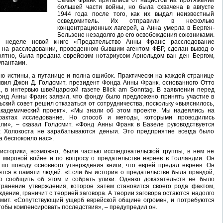
Семья Франк прятались от нацистов на протяжении
большей части войны, но была схвачена в августе
1944 года после того, как их выдал неизвестный
осведомитель. Их отправили в несколько
концентрационных лагерей, а Анна умерла в Берген-
Бельзене незадолго до его освобождения союзниками.
 неделе новой книге «Предательство Анны Франк: расследование
й на расследовании, проведенном бывшим агентом ФБР, сделан вывод о
оятно, была предана еврейским нотариусом Арнольдом ван ден Бергом,
упантами.
ю истины, а путанице и полна ошибок. Практически на каждой странице
явил Джон Д. Голдсмит, президент Фонда Анны Франк, основанного Отто
, в интервью швейцарской газете Blick am Sonntag. В заявлении перед
онд Анны Франк заявил, что фонду было предложено принять участие в
ьский совет решил отказаться от сотрудничества, поскольку «выяснилось,
академический проект». «Мы знали об этом проекте. Мы надеялись на
актах исследование. Но способ и методы, которыми проводились
али», – сказал Голдсмит. «Фонд Анны Франк в Базеле руководствуется
 Холокоста не зарабатываются деньги. Это предприятие всегда было
а беспокоило нас».
 историки, возможно, были частью исследовательской группы, в нем не
 мировой войне и по вопросу о предательстве евреев в Голландии. Он
по поводу основного утверждения книги, что еврей предал евреев. Он
нется в памяти людей. «Если бы история о предательстве была правдой,
 сообщить об этом и собрать улики. Однако доказательств не было
транение утверждения, которое затем становится своего рода фактом,
ение, граничит с теорией заговора. А теории заговора остаются надолго
смит. «Сопутствующий ущерб еврейской общине огромен, и потребуются
тобы компенсировать последствия», – предупредил он.