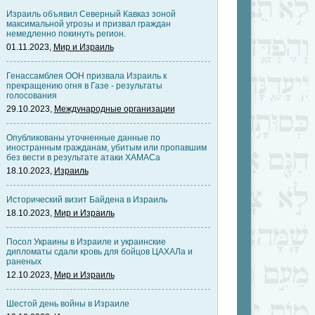
Израиль объявил Северный Кавказ зоной
максимальной угрозы и призвал граждан
немедленно покинуть регион.
01.11.2023,
Мир и Израиль
Генассамблея ООН призвала Израиль к
прекращению огня в Газе - результаты
голосования
29.10.2023,
Международные организации
Опубликованы уточненные данные по
иностранным гражданам, убитым или пропавшим
без вести в результате атаки ХАМАСа
18.10.2023,
Израиль
Исторический визит Байдена в Израиль
18.10.2023,
Мир и Израиль
Посол Украины в Израиле и украинские
дипломаты сдали кровь для бойцов ЦАХАЛа и
раненых
12.10.2023,
Мир и Израиль
Шестой день войны в Израиле