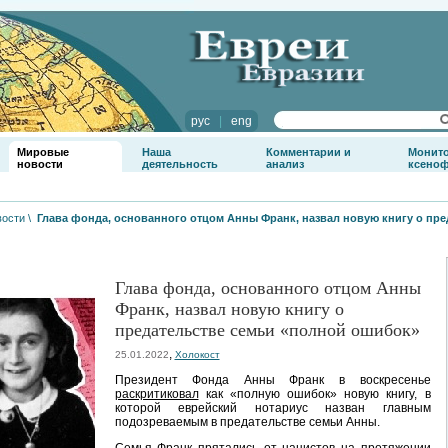
рус
|
eng
Мировые
Наша
Комментарии и
Монит
новости
деятельность
анализ
ксено
вости
\
Глава фонда, основанного отцом Анны Франк, назвал новую книгу о пр
Глава фонда, основанного отцом Анны
Франк, назвал новую книгу о
предательстве семьи «полной ошибок»
,
25.01.2022
Холокост
Президент Фонда Анны Франк в воскресенье
раскритиковал
как «полную ошибок» новую книгу, в
которой еврейский нотариус назван главным
подозреваемым в предательстве семьи Анны.