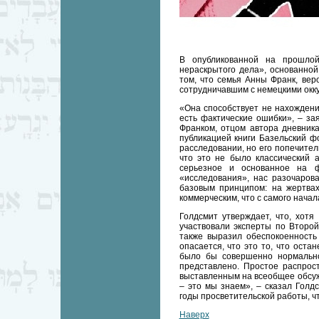
В опубликованной на прошлой
нераскрытого дела», основанно
том, что семья Анны Франк, вер
сотрудничавшим с немецкими окк
«Она способствует не нахождени
есть фактические ошибки», – за
Франком, отцом автора дневника
публикацией книги Базельский ф
расследовании, но его попечител
что это не было классический 
серьезное и основанное на ф
«исследования», нас разочаров
базовым принципом: на жертвах
коммерческим, что с самого начал
Голдсмит утверждает, что, хотя
участвовали эксперты по Второй
также выразил обеспокоенность 
опасается, что это то, что оста
было бы совершенно нормально
представлено. Простое распрос
выставленным на всеобщее обсужд
– это мы знаем», – сказал Голд
годы просветительской работы, ч
Наверх