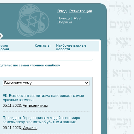
Вход
Регистрация
|
|
Помощь
RSS
Подписка
оринг
Контакты
Наиболее важные
фобии
новости
едательстве семьи «полной ошибок»
ЕК: Всплеск антисемитизма напоминает самые
мрачные времена
05.11.2023,
Антисемитизм
Президент Герцог призвал людей всего мира
зажечь свечу в память об убитых и павших
05.11.2023,
Израиль