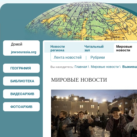
Домой
Новости
Читальный
Мировые
региона
зал
новости
jewseurasia.org
Лента новостей
|
Рубрики
Главная
\
Мировые новости
\
Выживши
Вы находитесь:
ГЕОГРАФИЯ
МИРОВЫЕ НОВОСТИ
БИБЛИОТЕКА
ВИДЕОАРХИВ
ФОТОАРХИВ