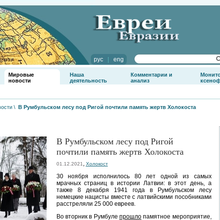
рус
|
eng
Мировые
Наша
Комментарии и
Монит
новости
деятельность
анализ
ксено
вости
\
В Румбульском лесу под Ригой почтили память жертв Холокоста
В Румбульском лесу под Ригой
почтили память жертв Холокоста
,
01.12.2021
Холокост
30 ноября исполнилось 80 лет одной из самых
мрачных страниц в истории Латвии: в этот день, а
также 8 декабря 1941 года в Румбульском лесу
немецкие нацисты вместе с латвийскими пособниками
расстреляли 25 000 евреев.
Во вторник в Румбуле
прошло
памятное мероприятие,