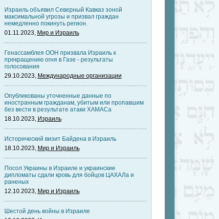
Израиль объявил Северный Кавказ зоной
максимальной угрозы и призвал граждан
немедленно покинуть регион.
01.11.2023,
Мир и Израиль
Генассамблея ООН призвала Израиль к
прекращению огня в Газе - результаты
голосования
29.10.2023,
Международные организации
Опубликованы уточненные данные по
иностранным гражданам, убитым или пропавшим
без вести в результате атаки ХАМАСа
18.10.2023,
Израиль
Исторический визит Байдена в Израиль
18.10.2023,
Мир и Израиль
Посол Украины в Израиле и украинские
дипломаты сдали кровь для бойцов ЦАХАЛа и
раненых
12.10.2023,
Мир и Израиль
Шестой день войны в Израиле