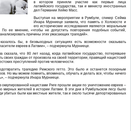
в котором приняли участие как первые лица
латвийского государства, так и министр иностранных
дел Германии Хейко Масс.
Выступая на мероприятии в Румбуле, спикер Сейма
Инара Мурниеце заявила, что память о Холокосте и
его исторические исследования являются моральным
. По ее мнению, «чтобы не допустить повторения подобных событий,
и анализировать причины этих ужасающих трагедий».
 казалось бы, в безвыходных ситуациях есть возможности оказывать
пасители евреев в Латвии», – подчеркнула Мурниеце.
 сказала, что 80 лет назад, когда латвийское государство, потерявшее
ть своих граждан от произвола на своей территории, правящий нацистский
стоких преступлений против человечности.
едотвратить трагедию Рижского гетто. Это было и останется позорным
ров. Но мы можем помнить, впоминать, обучать и делать все, чтобы ничего
ь», – подчеркнула Инара Мурниеце.
 в оккупированной нацистами Риге прошли акции по уничтожению евреев –
о мирных жителей в истории Латвии. В эти дни в Румбульском лесу было
ди убитых были как местные жители, так и около тысячи депортированных