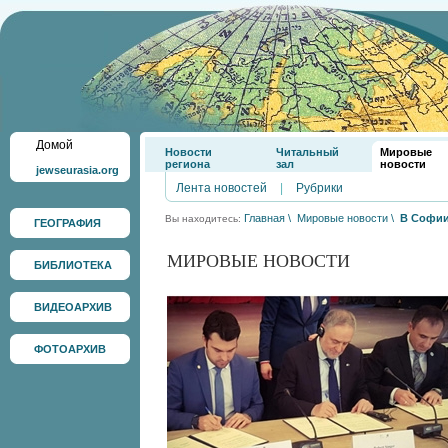
Домой
Новости
Читальный
Мировые
региона
зал
новости
jewseurasia.org
Лента новостей
|
Рубрики
Главная
\
Мировые новости
\
В Софии
Вы находитесь:
ГЕОГРАФИЯ
МИРОВЫЕ НОВОСТИ
БИБЛИОТЕКА
ВИДЕОАРХИВ
ФОТОАРХИВ