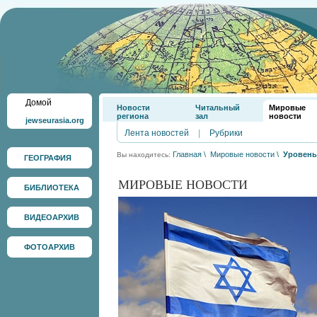
Домой
Новости
Читальный
Мировые
региона
зал
новости
jewseurasia.org
Лента новостей
|
Рубрики
Главная
\
Мировые новости
\
Уровень
Вы находитесь:
ГЕОГРАФИЯ
МИРОВЫЕ НОВОСТИ
БИБЛИОТЕКА
ВИДЕОАРХИВ
ФОТОАРХИВ