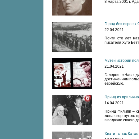
8 марта 2001 г. А
Город без евреев.
22.04.2021
Почти сто лет наз
писателя Хуго Бет
Музей истории пол
21.04.2021
Галерея «Наслед
достижениям польс
еврейскую.
Принц из прилично
14.04.2021
Принц Филипп – сы
жена свергнутого 
в подвале своего д
Хватит с нас Ката