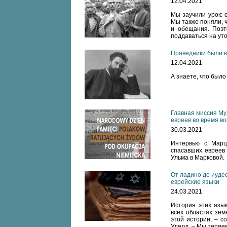
12.04.2021
Мы заучили урок: 
Мы также поняли, 
и обещания. Поэт
поддаваться на ут
Праведники были в
12.04.2021
А знаете, что было
Главная миссия Муз
евреев во время в
30.03.2021
Интервью с Марц
спасавших евреев 
Ульма в Марковой.
От ладино до иуде
еврейские языки
24.03.2021
История этих язык
всех областях зем
этой истории, – с
Уделл. – Мы теряем