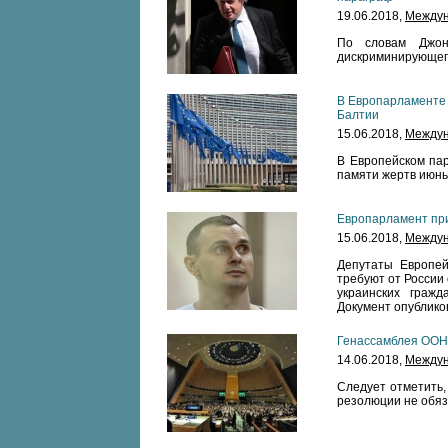
19.06.2018,
Междун
По словам Джонс
дискриминирующего
В Европарламенте 
Балтии
15.06.2018,
Междун
В Европейском пар
памяти жертв июньс
Европарламент пр
15.06.2018,
Междун
Депутаты Европей
требуют от России
украинских граж
Документ опублико
Генассамблея ООН 
14.06.2018,
Междун
Следует отметить,
резолюции не обяз