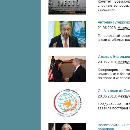
Комитет Всемирн
спорные вопросы,
заседания.
Антонио Гутерриш:
21.06.2018,
Междун
Генеральный секре
связи с гибелью па
Израиль благодари
20.06.2018,
Междун
Канцелярия премь
коммюнике с благо
по правам человека
США вышли из Сов
20.06.2018,
Междун
Соединенные Шта
заявила постпред 
Великобритания по
параграф