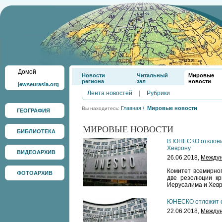
Домой
Новости
Читальный
Мировые
региона
зал
новости
jewseurasia.org
Лента новостей
|
Рубрики
Главная
\
Мировые новости
Вы находитесь:
ГЕОГРАФИЯ
МИРОВЫЕ НОВОСТИ
БИБЛИОТЕКА
В ЮНЕСКО отклони
Хеврону
ВИДЕОАРХИВ
26.06.2018,
Междун
Комитет всемирно
ФОТОАРХИВ
две резолюции кр
Иерусалима и Хевр
ЮНЕСКО отложит о
22.06.2018,
Междун