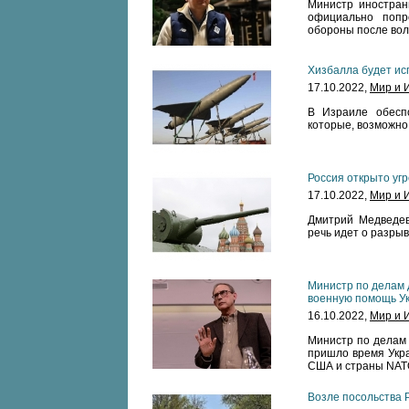
Министр иностран
официально попр
обороны после вол
Хизбалла будет ис
17.10.2022,
Мир и 
В Израиле обеспо
которые, возможно
Россия открыто уг
17.10.2022,
Мир и 
Дмитрий Медведев
речь идет о разры
Министр по делам 
военную помощь У
16.10.2022,
Мир и 
Министр по делам 
пришло время Укра
США и страны NAT
Возле посольства 