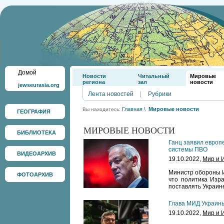
Домой
Новости
Читальный
Мировые
региона
зал
новости
jewseurasia.org
Лента новостей
|
Рубрики
Главная
\
Мировые новости
Вы находитесь:
ГЕОГРАФИЯ
МИРОВЫЕ НОВОСТИ
БИБЛИОТЕКА
Ганц заявил европ
системы ПВО
ВИДЕОАРХИВ
19.10.2022,
Мир и 
Министр обороны И
ФОТОАРХИВ
что политика Изр
поставлять Украин
Глава МИД Украин
19.10.2022,
Мир и 