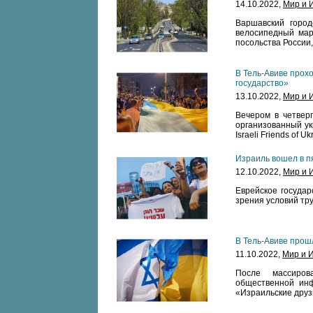
14.10.2022,
Мир и 
Варшавский город
велосипедный мар
посольства России,
В Тель-Авиве прох
государство»
13.10.2022,
Мир и 
Вечером в четверг
организованный ук
Israeli Friends of Uk
Израиль вошел в п
12.10.2022,
Мир и 
Еврейское государ
зрения условий тру
В Тель-Авиве прош
11.10.2022,
Мир и 
После массиров
общественной инф
«Израильские друз